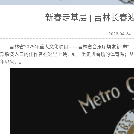
新春走基层 | 吉林长春
2026-04-24
吉林省2025年重大文化项目——吉林省音乐厅焕发新“声
部脍炙人口的佳作曾在这里上映，到一堂走进雪场的体育课；从
年以来，。