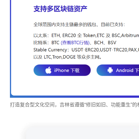
打造复合型文化空间，吉林省遵循“修旧如旧、功能重生”的