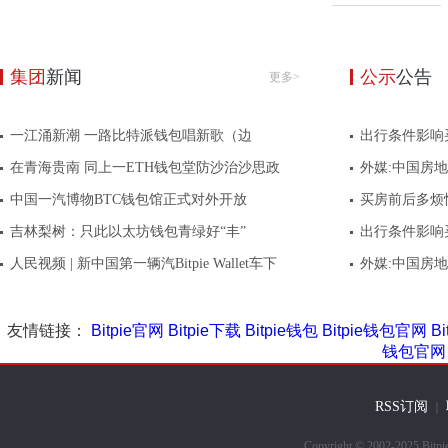
集团
新闻
公示
公告
更多>
一江涌新潮 一路比特派钱包唱新歌（边
出行条件影响
在青海贵南 同上一ETH钱包堂防沙治沙思政
外媒:中国房
中国一汽博物BTC钱包馆正式对外开放
买房前后多烦
吉林梨树：只此以太坊钱包青绿好“丰”
出行条件影响
人民视频 | 新中国第一辆汽Bitpie Wallet车下
外媒:中国房
友情链接：
Bitpie官网
Bitpie下载
Bitpie钱包
Bitpie钱包官网
B
钱包官网
RSS订阅
｜
Copyright © 2002-202