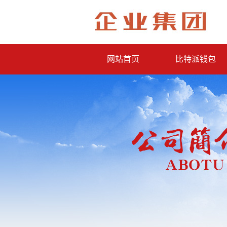
网站首页
比特派钱包