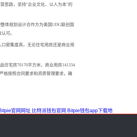
营思路，坚持“企业文化、以人为本”的
目的整体规划设计合作方为美国UDG联创国
致认可。
人口密集度高，无论住宅用房还是商业用
房70170平方米，商业用房141334
利，严格按照合同要求和资质管理要求，确
Bitpie官网网址
比特派钱包官网
Bitpie钱包app下载地