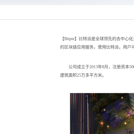
【Bitpie】比特派是全球领先的去中心
的区块链应用服务，使用比特派，用户可
公司成立于2013年8月，注册资本
建筑面积25万多平方米。