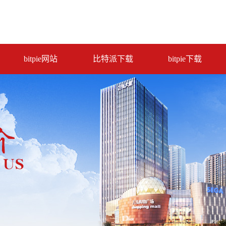
bitpie网站
比特派下载
bitpie下载