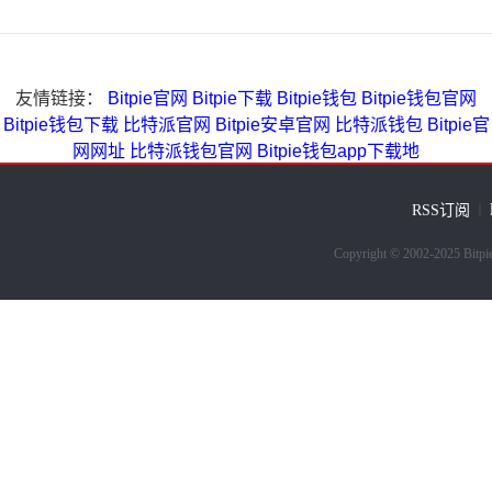
友情链接：
Bitpie官网
Bitpie下载
Bitpie钱包
Bitpie钱包官网
Bitpie钱包下载
比特派官网
Bitpie安卓官网
比特派钱包
Bitpie官
网网址
比特派钱包官网
Bitpie钱包app下载地
RSS订阅
｜
Copyright © 2002-202