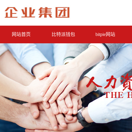
网站首页
比特派钱包
bitpie网站